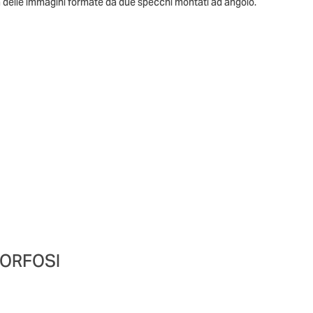
tà delle immagini formate da due specchi montati ad angolo.
MORFOSI