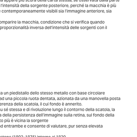
sa appare più scura della carta stessa, se osservata dalla parte
 l’intensità della sorgente posteriore, perché la macchia è più
e contemporaneamente visibili sia l’immagine anteriore, sia
comparire la macchia, condizione che si verifica quando
proporzionalità inversa dell’intensità delle sorgenti con il
a un piedistallo dello stesso metallo con base circolare
o ad una piccola ruota dentata, azionata da una manovella posta
erenza della scatola, il cui fondo è annerito.
 stessa e di rivoluzione lungo il contorno della scatola, la
 della persistenza dell’immagine sulla retina, sul fondo della
to più è vicina la sorgente
 ad entrambe e consente di valutare, pur senza elevata