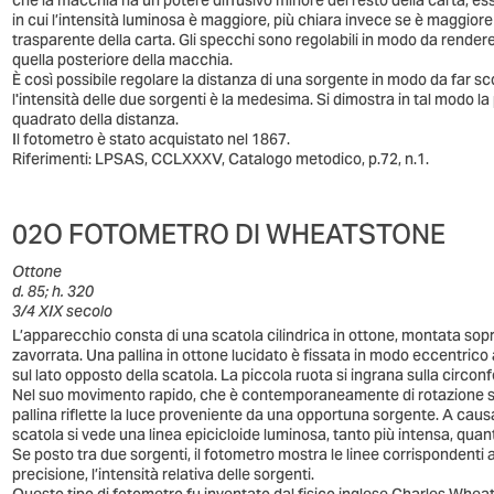
che la macchia ha un potere diffusivo minore del resto della carta, es
in cui l’intensità luminosa è maggiore, più chiara invece se è maggiore
trasparente della carta. Gli specchi sono regolabili in modo da render
quella posteriore della macchia.
È così possibile regolare la distanza di una sorgente in modo da far s
l'intensità delle due sorgenti è la medesima. Si dimostra in tal modo la 
quadrato della distanza.
Il fotometro è stato acquistato nel 1867.
Riferimenti: LPSAS, CCLXXXV, Catalogo metodico, p.72, n.1.
02O FOTOMETRO DI WHEATSTONE
Ottone
d. 85; h. 320
3/4 XIX secolo
L’apparecchio consta di una scatola cilindrica in ottone, montata sopr
zavorrata. Una pallina in ottone lucidato è fissata in modo eccentric
sul lato opposto della scatola. La piccola ruota si ingrana sulla circonf
Nel suo movimento rapido, che è contemporaneamente di rotazione su sé
pallina riflette la luce proveniente da una opportuna sorgente. A causa
scatola si vede una linea epicicloide luminosa, tanto più intensa, quan
Se posto tra due sorgenti, il fotometro mostra le linee corrispondenti
precisione, l’intensità relativa delle sorgenti.