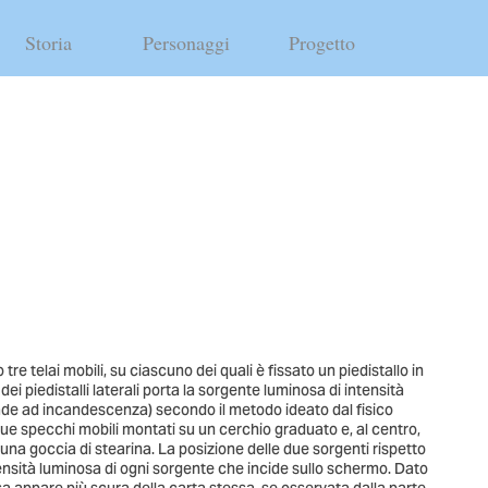
Storia
Personaggi
Progetto
re telai mobili, su ciascuno dei quali è fissato un piedistallo in
ei piedistalli laterali porta la sorgente luminosa di intensità
mpade ad incandescenza) secondo il metodo ideato dal fisico
ue specchi mobili montati su un cerchio graduato e, al centro,
o una goccia di stearina. La posizione delle due sorgenti rispetto
tensità luminosa di ogni sorgente che incide sullo schermo. Dato