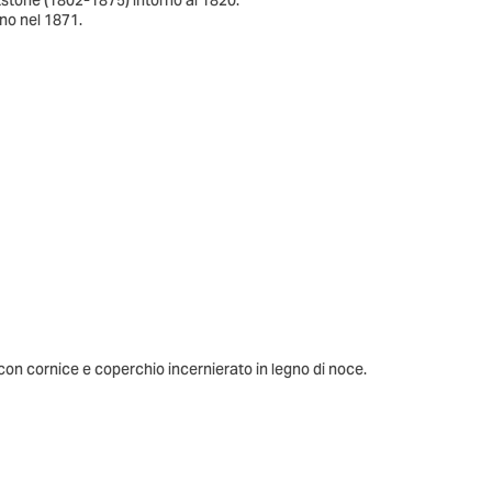
tstone (1802-1875) intorno al 1820.
ano nel 1871.
 con cornice e coperchio incernierato in legno di noce.