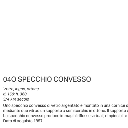
04O SPECCHIO CONVESSO
Vetro, legno, ottone
d. 150; h. 360
3/4 XIX secolo
Uno specchio convesso di vetro argentato è montato in una cornice di
mediante due viti ad un supporto a semicerchio in ottone. Il supporto è
Lo specchio convesso produce immagini riflesse virtuali, rimpicciolite e
Data di acquisto 1857.