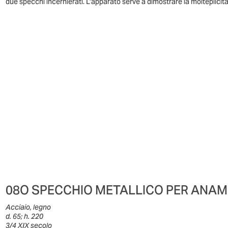
due specchi incernierati. L’apparato serve a dimostrare la molteplici
08O SPECCHIO METALLICO PER ANA
Acciaio, legno
d. 65; h. 220
3/4 XIX secolo