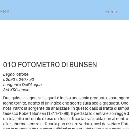
ARPI
Home
01O FOTOMETRO DI BUNSEN
Legno, ottone
l. 2090 x 240 x 90
Longoni e Dell’Acqua
3/4 XIX secolo
Due guide in legno, sulle quali è incisa una scala graduata, sostengono t
legno tornito, dotato di un indice che scorre sulla scala graduata. Uno d
nota, l’altro la sorgente da analizzare (in questo caso si tratta di la
tedesco Robert Bunsen (1811-1899). Il piedistallo centrale sorregge d
un telaietto nel quale è teso un foglio di carta traslucida con al centr
allo schermo centrale di carta può essere variata, così da variare l’in