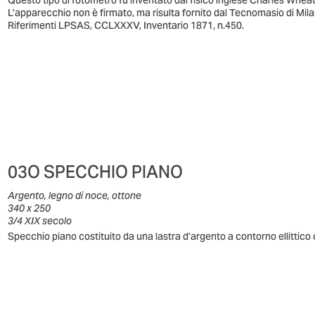
Questo tipo di fotometro fu inventato dal fisico inglese Charles Whea
L’apparecchio non è firmato, ma risulta fornito dal Tecnomasio di Mil
Riferimenti LPSAS, CCLXXXV, Inventario 1871, n.450.
03O SPECCHIO PIANO
Argento, legno di noce, ottone
340 x 250
3/4 XIX secolo
Specchio piano costituito da una lastra d’argento a contorno ellittico