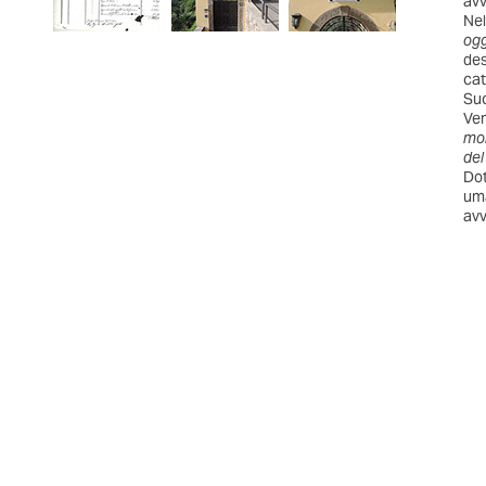
avv
Nel
ogg
des
cat
Suc
Ven
mob
del
Dot
uma
avv