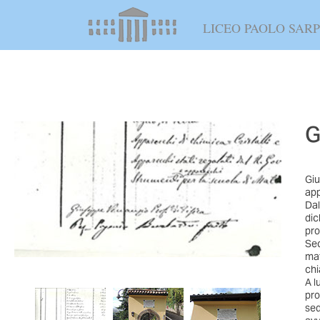
LICEO PAOLO SARP
G
Giu
app
Dal
dic
pro
Sec
mat
chi
A l
pro
sed