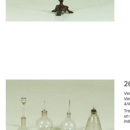
2
Ve
Var
4/4
Tre
un 
ind