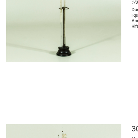
1/3
Due
liq
Anc
Rif
3