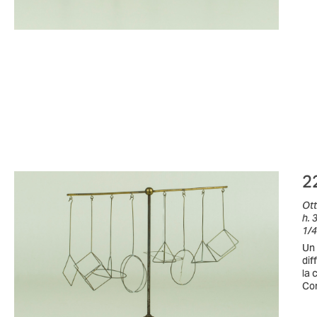
2
Ot
h. 
1/4
Un 
dif
la 
Com