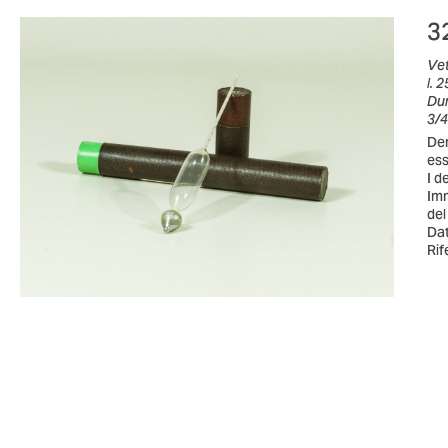
3
Vet
l. 
Dur
3/4
Den
ess
I d
Imm
del
Dat
Rif