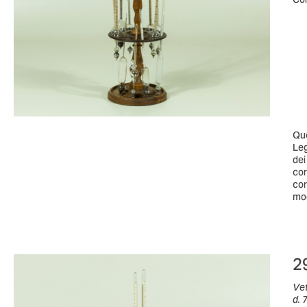
Que
Leg
dei
cor
cor
mod
2
Vet
d. 