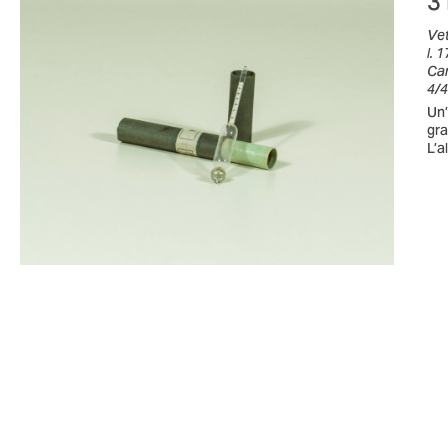
3
Vet
l. 
Car
4/4
Un’
gra
L’a