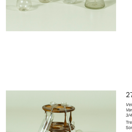
2
Vet
Var
3/4
Tre
Son