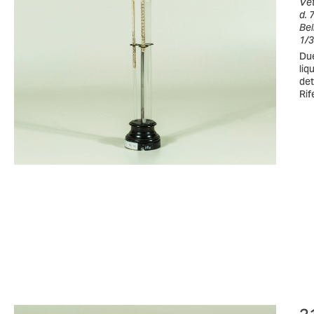
Vet
d. 
Bel
1/3
Due
liq
det
Rif