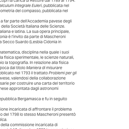
coprì la carica di Rettore dal 1789 al 1794.
lculum integrale Euleri
, pubblicata nel
Geometria del compasso, pubblicata nel
 a far parte dell’Accademia pavese degli
della Società Italiana delle Scienze.
aliana e latina. La sua opera principale,
donia
è l’invito da parte di Mascheroni
na Secco Suardo (Lesbia Cidonia in
matematica, disciplina nella quale i suoi
la fisica sperimentale, le scienze naturali,
 la topografia. In relazione alla fisica
poca dal titolo
Maniera di misurare
blicato nel 1793 il trattato
Problemi per gli
avese, valendosi della collaborazione
sarie per costruire una carta del territorio
anese approntata dagli astronomi
epubblica Bergamasca e fu in seguito
one incaricata di affrontare il problema
uglio del 1798 lo stesso Mascheroni presentò
lica.
 della commissione incaricata di