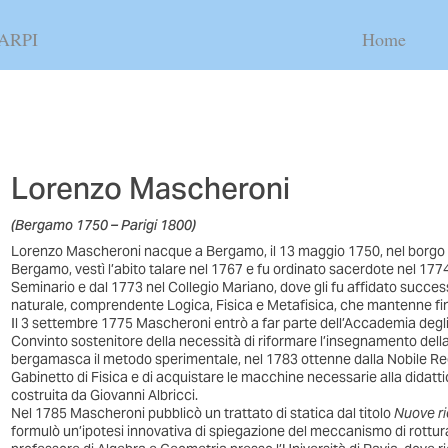
ARPI
Home
Lorenzo Mascheroni
(Bergamo 1750 – Parigi 1800)
Lorenzo Mascheroni nacque a Bergamo, il 13 maggio 1750, nel borgo d
Bergamo, vestì l’abito talare nel 1767 e fu ordinato sacerdote nel 1774
Seminario e dal 1773 nel Collegio Mariano, dove gli fu affidato succe
naturale, comprendente Logica, Fisica e Metafisica, che mantenne fin
Il 3 settembre 1775 Mascheroni entrò a far parte dell’Accademia degl
Convinto sostenitore della necessità di riformare l’insegnamento dell
bergamasca il metodo sperimentale, nel 1783 ottenne dalla Nobile Regge
Gabinetto di Fisica e di acquistare le macchine necessarie alla didattic
costruita da Giovanni Albricci.
Nel 1785 Mascheroni pubblicò un trattato di statica dal titolo
Nuove ric
formulò un’ipotesi innovativa di spiegazione del meccanismo di rottur