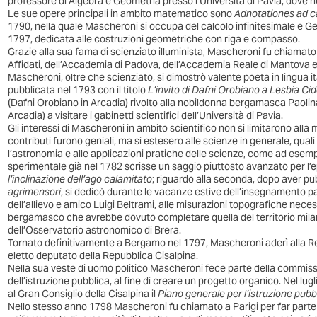
professore di Algebra e Geometria presso l’Università di Pavia, dove ri
Le sue opere principali in ambito matematico sono
Adnotationes ad ca
1790, nella quale Mascheroni si occupa del calcolo infinitesimale e 
1797, dedicata alle costruzioni geometriche con riga e compasso.
Grazie alla sua fama di scienziato illuminista, Mascheroni fu chiamato
Affidati, dell’Accademia di Padova, dell’Accademia Reale di Mantova e 
Mascheroni, oltre che scienziato, si dimostrò valente poeta in lingua it
pubblicata nel 1793 con il titolo
L’invito di Dafni Orobiano a Lesbia Ci
(Dafni Orobiano in Arcadia) rivolto alla nobildonna bergamasca Paoli
Arcadia) a visitare i gabinetti scientifici dell’Università di Pavia.
Gli interessi di Mascheroni in ambito scientifico non si limitarono alla 
contributi furono geniali, ma si estesero alle scienze in generale, quali 
l’astronomia e alle applicazioni pratiche delle scienze, come ad esempio
sperimentale già nel 1782 scrisse un saggio piuttosto avanzato per l’e
l’inclinazione dell’ago calamitato
; riguardo alla seconda, dopo aver pub
agrimensori
, si dedicò durante le vacanze estive dell’insegnamento p
dell’allievo e amico Luigi Beltrami, alle misurazioni topografiche neces
bergamasco che avrebbe dovuto completare quella del territorio mil
dell’Osservatorio astronomico di Brera.
Tornato definitivamente a Bergamo nel 1797, Mascheroni aderì alla R
eletto deputato della Repubblica Cisalpina.
Nella sua veste di uomo politico Mascheroni fece parte della commissi
dell’istruzione pubblica, al fine di creare un progetto organico. Nel l
al Gran Consiglio della Cisalpina il
Piano generale per l’istruzione pubb
Nello stesso anno 1798 Mascheroni fu chiamato a Parigi per far parte