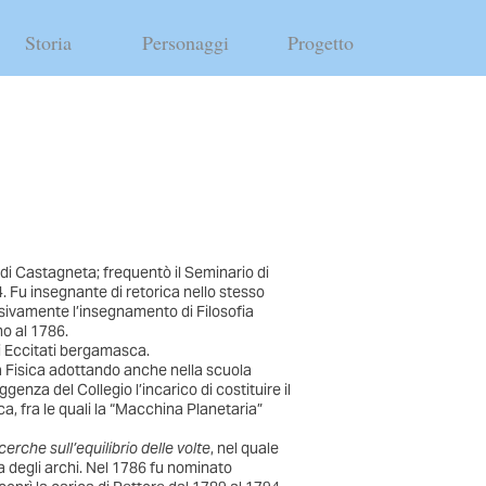
Storia
Personaggi
Progetto
i Castagneta; frequentò il Seminario di
. Fu insegnante di retorica nello stesso
ssivamente l’insegnamento di Filosofia
o al 1786.
i Eccitati bergamasca.
a Fisica adottando anche nella scuola
nza del Collegio l’incarico di costituire il
a, fra le quali la “Macchina Planetaria”
erche sull’equilibrio delle volte
, nel quale
a degli archi. Nel 1786 fu nominato